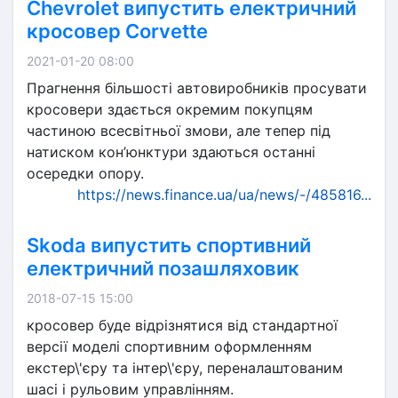
Chevrolet випустить електричний
кросовер Corvette
2021-01-20 08:00
Прагнення більшості автовиробників просувати
кросовери здається окремим покупцям
частиною всесвітньої змови, але тепер під
натиском кон’юнктури здаються останні
осередки опору.
https://news.finance.ua/ua/news/-/485816...
Skoda випустить спортивний
електричний позашляховик
2018-07-15 15:00
кросовер буде відрізнятися від стандартної
версії моделі спортивним оформленням
екстер\'єру та інтер\'єру, переналаштованим
шасі і рульовим управлінням.