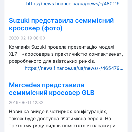
https://news.finance.ua/ua/news/-/480119...
Suzuki представила семимісний
кросовер (фото)
2020-02-19 08:00
Компанія Suzuki провела презентацію моделі
XL7 - «кросовера з практичністю компактвена»,
розробленого для азіатських ринків.
https://news.finance.ua/ua/news/-/465479...
Mercedes представила
семимісний кросовер GLB
2019-06-11 12:32
Новинка вийде в чотирьох конфігураціях,
також буде доступна п\'ятимісна версія. На
третьому ряду сидінь помістяться пасажири