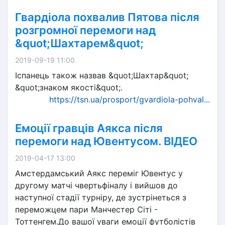
Гвардіола похвалив Пятова після
розгромної перемоги над
&quot;Шахтарем&quot;
2019-09-19 11:00
Іспанець також назвав &quot;Шахтар&quot;
&quot;знаком якості&quot;.
https://tsn.ua/prosport/gvardiola-pohval...
Емоції гравців Аякса після
перемоги над Ювентусом. ВІДЕО
2019-04-17 13:00
Амстердамський Аякс переміг Ювентус у
другому матчі чвертьфіналу і вийшов до
наступної стадії турніру, де зустрінеться з
переможцем пари Манчестер Сіті -
Тоттенгем.До вашої уваги емоції футболістів