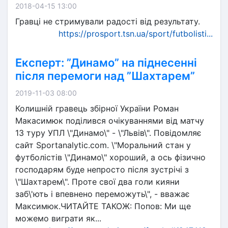
2018-04-15 13:00
Гравці не стримували радості від результату.
https://prosport.tsn.ua/sport/futbolisti...
Експерт: ”Динамо” на піднесенні
після перемоги над ”Шахтарем”
2019-11-03 08:00
Колишній гравець збірної України Роман
Макасимюк поділився очікуваннями від матчу
13 туру УПЛ \"Динамо\" - \"Львів\". Повідомляє
сайт Sportanalytic.com. \"Моральний стан у
футболістів \"Динамо\" хороший, а ось фізично
господарям буде непросто після зустрічі з
\"Шахтарем\". Проте свої два голи кияни
заб\'ють і впевнено переможуть\", - вважає
Максимюк.ЧИТАЙТЕ ТАКОЖ: Попов: Ми ще
можемо виграти як...