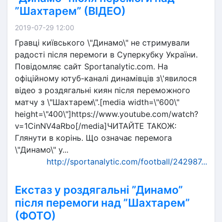
”Шахтарем” (ВІДЕО)
2019-07-29 12:00
Гравці київського \"Динамо\" не стримували
радості після перемоги в Суперкубку України.
Повідомляє сайт Sportanalytic.com. На
офіційному ютуб-каналі динамівців з\'явилося
відео з роздягальні киян після переможного
матчу з \"Шахтарем\".[media width=\"600\"
height=\"400\"]https://www.youtube.com/watch?
v=1CinNV4aRbo[/media]ЧИТАЙТЕ ТАКОЖ:
Глянути в корінь. Що означає перемога
\"Динамо\" у...
http://sportanalytic.com/football/242987...
Екстаз у роздягальні ”Динамо”
після перемоги над ”Шахтарем”
(ФОТО)