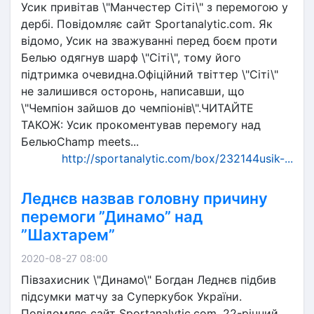
Усик привітав \"Манчестер Сіті\" з перемогою у
дербі. Повідомляє сайт Sportanalytic.com. Як
відомо, Усик на зважуванні перед боєм проти
Белью одягнув шарф \"Сіті\", тому його
підтримка очевидна.Офіційний твіттер \"Сіті\"
не залишився осторонь, написавши, що
\"Чемпіон зайшов до чемпіонів\".ЧИТАЙТЕ
ТАКОЖ: Усик прокоментував перемогу над
БельюChamp meets...
http://sportanalytic.com/box/232144usik-...
Леднєв назвав головну причину
перемоги ”Динамо” над
”Шахтарем”
2020-08-27 08:00
Півзахисник \"Динамо\" Богдан Леднєв підбив
підсумки матчу за Суперкубок України.
Повідомляє сайт Sportanalytic.com. 22-річний