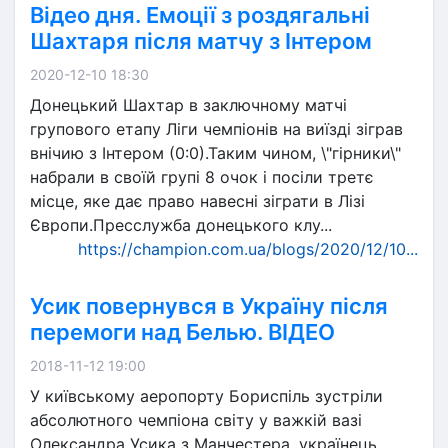
Відео дня. Емоції з роздягальні
Шахтаря після матчу з Інтером
2020-12-10 18:30
Донецький Шахтар в заключному матчі
групового етапу Ліги чемпіонів на виїзді зіграв
внічию з Інтером (0:0).Таким чином, \"гірники\"
набрали в своїй групі 8 очок і посіли третє
місце, яке дає право навесні зіграти в Лізі
Європи.Пресслужба донецького клу...
https://champion.com.ua/blogs/2020/12/10...
Усик повернувся в Україну після
перемоги над Белью. ВІДЕО
2018-11-12 19:00
У київському аеропорту Бориспіль зустріли
абсолютного чемпіона світу у важкій вазі
Олександра Усика з Манчестера, українець