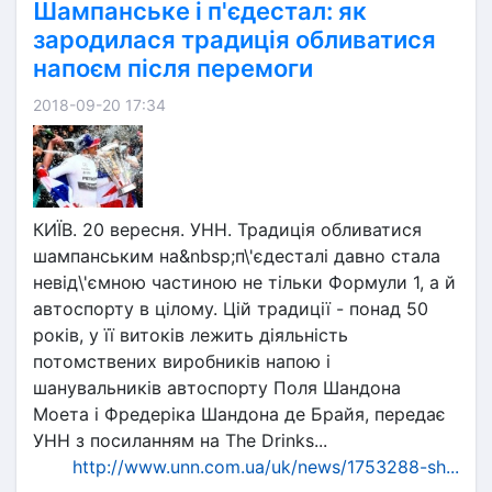
Шампанське і п'єдестал: як
зародилася традиція обливатися
напоєм після перемоги
2018-09-20 17:34
КИЇВ. 20 вересня. УНН. Традиція обливатися
шампанським на&nbsp;п\'єдесталі давно стала
невід\'ємною частиною не тільки Формули 1, а й
автоспорту в цілому. Цій традиції - понад 50
років, у її витоків лежить діяльність
потомствених виробників напою і
шанувальників автоспорту Поля Шандона
Моета і Фредеріка Шандона де Брайя, передає
УНН з посиланням на The Drinks...
http://www.unn.com.ua/uk/news/1753288-sh...