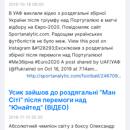
2019-10-18 08:00
В УАФ виклали відео з роздягальні збірної
України після тріумфу над Португалією в матчі
відбору на Євро-2020. Повідомляє сайт
Sportanalytic.com. Радощам українських
футболістів не було меж. View this post on
Instagram &#128293;Ексклюзив з роздягальні
збірної після перемоги над Португалією!
#МиЗбірна #Euro2020 A post shared by UAF/УАФ
(@ffukraine) on Oct 16, 2019 at 7:14am...
http://sportanalytic.com/football/246709...
Усик зайшов до роздягальні ”Ман
Сіті” після перемоги над
”Юнайтед” (ВІДЕО)
2018-11-12 20:30
Абсолютний чемпіон світу з боксу Олександр