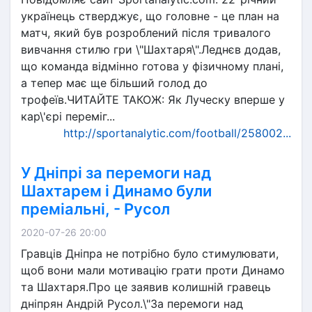
українець стверджує, що головне - це план на
матч, який був розроблений після тривалого
вивчання стилю гри \"Шахтаря\".Леднєв додав,
що команда відмінно готова у фізичному плані,
а тепер має ще більший голод до
трофеїв.ЧИТАЙТЕ ТАКОЖ: Як Луческу вперше у
кар\'єрі переміг...
http://sportanalytic.com/football/258002...
У Дніпрі за перемоги над
Шахтарем і Динамо були
преміальні, - Русол
2020-07-26 20:00
Гравців Дніпра не потрібно було стимулювати,
щоб вони мали мотивацію грати проти Динамо
та Шахтаря.Про це заявив колишній гравець
дніпрян Андрій Русол.\"За перемоги над