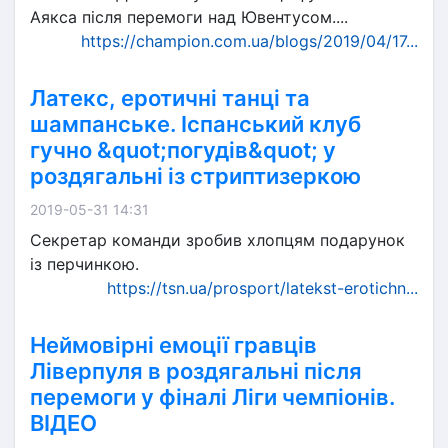
Аякса після перемоги над Ювентусом....
https://champion.com.ua/blogs/2019/04/17...
Латекс, еротичні танці та
шампанське. Іспанський клуб
гучно &quot;погудів&quot; у
роздягальні із стриптизеркою
2019-05-31 14:31
Секретар команди зробив хлопцям подарунок
із перчинкою.
https://tsn.ua/prosport/latekst-erotichn...
Неймовірні емоції гравців
Ліверпуля в роздягальні після
перемоги у фіналі Ліги чемпіонів.
ВІДЕО