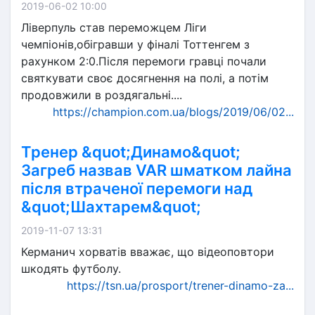
2019-06-02 10:00
Ліверпуль став переможцем Ліги
чемпіонів,обігравши у фіналі Тоттенгем з
рахунком 2:0.Після перемоги гравці почали
святкувати своє досягнення на полі, а потім
продовжили в роздягальні....
https://champion.com.ua/blogs/2019/06/02...
Тренер &quot;Динамо&quot;
Загреб назвав VAR шматком лайна
після втраченої перемоги над
&quot;Шахтарем&quot;
2019-11-07 13:31
Керманич хорватів вважає, що відеоповтори
шкодять футболу.
https://tsn.ua/prosport/trener-dinamo-za...