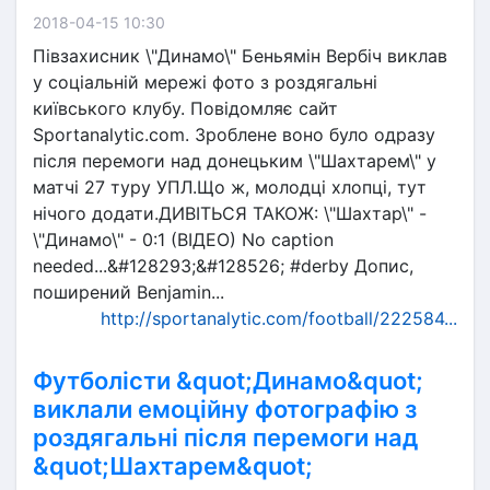
2018-04-15 10:30
Півзахисник \"Динамо\" Беньямін Вербіч виклав
у соціальній мережі фото з роздягальні
київського клубу. Повідомляє сайт
Sportanalytic.com. Зроблене воно було одразу
після перемоги над донецьким \"Шахтарем\" у
матчі 27 туру УПЛ.Що ж, молодці хлопці, тут
нічого додати.ДИВІТЬСЯ ТАКОЖ: \"Шахтар\" -
\"Динамо\" - 0:1 (ВІДЕО) No caption
needed...&#128293;&#128526; #derby Допис,
поширений Benjamin...
http://sportanalytic.com/football/222584...
Футболісти &quot;Динамо&quot;
виклали емоційну фотографію з
роздягальні після перемоги над
&quot;Шахтарем&quot;