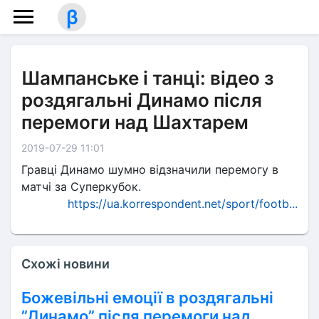
β
Шампанське і танці: відео з
роздягальні Динамо після
перемоги над Шахтарем
2019-07-29 11:01
Гравці Динамо шумно відзначили перемогу в
матчі за Суперкубок.
https://ua.korrespondent.net/sport/footb...
Схожі новини
Божевільні емоції в роздягальні
”Динамо” після перемоги над