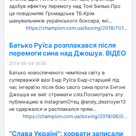
здобув ефектну перемогу над Тоні Белью.Про
це повідомляє Громадське ТБ.Крім
шанувальників українського боксера, які...
https://champion.com.ua/boxing/2018/11/1...
Батько Руїса розплакався після
перемоги сина над Джошуа. ВІДЕО
2019-06-04 18:00
Батько новоспеченого чемпіона світу в
суперважкій вазі Енді Руїса Енді-старший під
час інтерв\'ю після бою свого сина проти Ентоні
Джошуа не зміг стримати сліз.Посмотреть эту
публикацию в InstagramОтец @andy_destroyer13
не сдержался и расплакался прям...
https://champion.com.ua/boxing/2019/06/0...
“Слава Україні”: хорвати записали