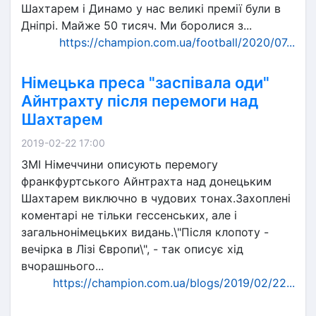
Шахтарем і Динамо у нас великі премії були в
Дніпрі. Майже 50 тисяч. Ми боролися з...
https://champion.com.ua/football/2020/07...
Німецька преса "заспівала оди"
Айнтрахту після перемоги над
Шахтарем
2019-02-22 17:00
ЗМІ Німеччини описують перемогу
франкфуртського Айнтрахта над донецьким
Шахтарем виключно в чудових тонах.Захоплені
коментарі не тільки гессенських, але і
загальнонімецьких видань.\"Після клопоту -
вечірка в Лізі Європи\", - так описує хід
вчорашнього...
https://champion.com.ua/blogs/2019/02/22...