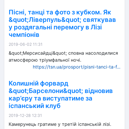
Пісні, танці та фото з кубком. Як
&quot;Ліверпуль&quot; святкував
у роздягальні перемогу в Лізі
чемпіонів
2019-06-02 11:31
&quot;Мерсисайдці&quot; сповна насолодилися
атмосферою тріумфальної ночі.
https://tsn.ua/prosport/pisni-tanci-ta-f...
Колишній форвард
&quot;Барселони&quot; відновив
кар’єру та виступатиме за
іспанський клуб
2019-12-28 12:31
Камерунець гратиме у третій іспанській лізі.