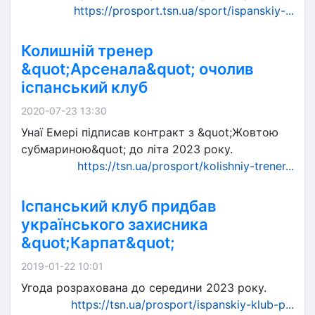
https://prosport.tsn.ua/sport/ispanskiy-...
Колишній тренер
&quot;Арсенала&quot; очолив
іспанський клуб
2020-07-23 13:30
Унаї Емері підписав контракт з &quot;Жовтою
субмариною&quot; до літа 2023 року.
https://tsn.ua/prosport/kolishniy-trener...
Іспанський клуб придбав
українського захисника
&quot;Карпат&quot;
2019-01-22 10:01
Угода розрахована до середини 2023 року.
https://tsn.ua/prosport/ispanskiy-klub-p...