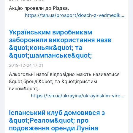
Акцію провели до Різдва.
https://tsn.ua/prosport/dosch-z-vedmedik...
Українським виробникам
заборонили використання назв
&quot;коньяк&quot; та
&quot;шампанське&quot;
2019-12-24 17:01
Алкогольні напої відповідно мають називатися
&quot;бренді&quot; та &quot;ігристим
вином&quot;.
https://tsn.ua/ukrayina/ukrayinskim-viro...
Іспанський клуб домовився з
&quot;Реалом&quot; про
подовження оренди Луніна