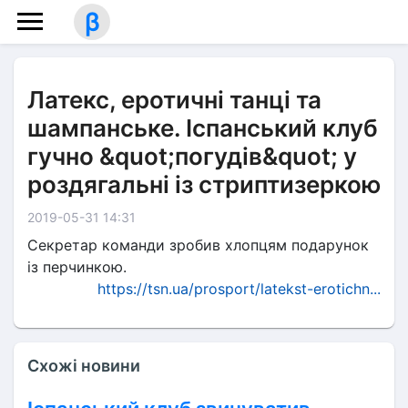
β
Латекс, еротичні танці та
шампанське. Іспанський клуб
гучно &quot;погудів&quot; у
роздягальні із стриптизеркою
2019-05-31 14:31
Секретар команди зробив хлопцям подарунок
із перчинкою.
https://tsn.ua/prosport/latekst-erotichn...
Схожі новини