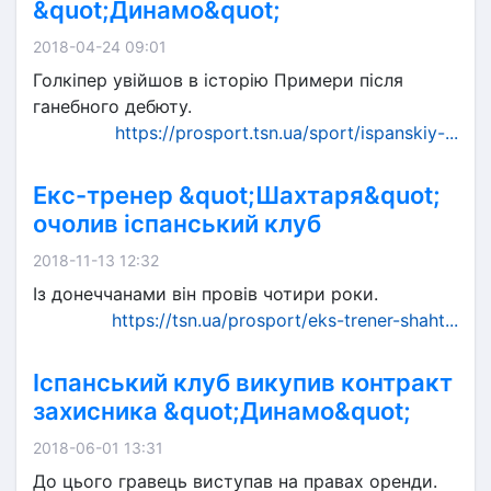
&quot;Динамо&quot;
2018-04-24 09:01
Голкіпер увійшов в історію Примери після
ганебного дебюту.
https://prosport.tsn.ua/sport/ispanskiy-...
Екс-тренер &quot;Шахтаря&quot;
очолив іспанський клуб
2018-11-13 12:32
Із донеччанами він провів чотири роки.
https://tsn.ua/prosport/eks-trener-shaht...
Іспанський клуб викупив контракт
захисника &quot;Динамо&quot;
2018-06-01 13:31
До цього гравець виступав на правах оренди.