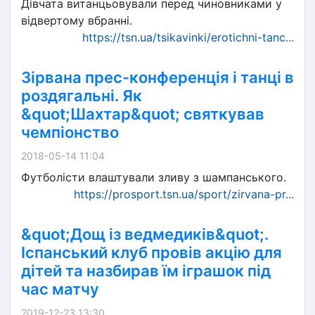
Дівчата витанцьовували перед чиновниками у
відвертому вбранні.
https://tsn.ua/tsikavinki/erotichni-tanc...
Зірвана прес-конференція і танці в
роздягальні. Як
&quot;Шахтар&quot; святкував
чемпіонство
2018-05-14 11:04
Футболісти влаштували зливу з шампанського.
https://prosport.tsn.ua/sport/zirvana-pr...
&quot;Дощ із ведмедиків&quot;.
Іспанський клуб провів акцію для
дітей та назбирав їм іграшок під
час матчу
2019-12-23 13:30