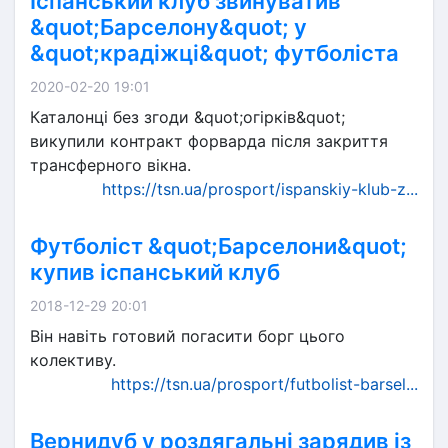
Іспанський клуб звинуватив
&quot;Барселону&quot; у
&quot;крадіжці&quot; футболіста
2020-02-20 19:01
Каталонці без згоди &quot;огірків&quot;
викупили контракт форварда після закриття
трансферного вікна.
https://tsn.ua/prosport/ispanskiy-klub-z...
Футболіст &quot;Барселони&quot;
купив іспанський клуб
2018-12-29 20:01
Він навіть готовий погасити борг цього
колективу.
https://tsn.ua/prosport/futbolist-barsel...
Вернидуб у роздягальні зарядив із