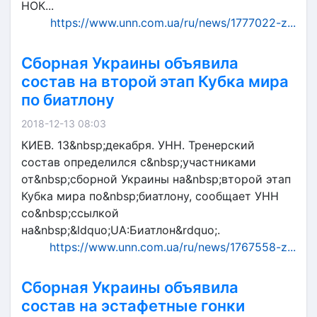
НОК...
https://www.unn.com.ua/ru/news/1777022-z...
Сборная Украины объявила
состав на второй этап Кубка мира
по биатлону
2018-12-13 08:03
КИЕВ. 13&nbsp;декабря. УНН. Тренерский
состав определился с&nbsp;участниками
от&nbsp;сборной Украины на&nbsp;второй этап
Кубка мира по&nbsp;биатлону, сообщает УНН
со&nbsp;ссылкой
на&nbsp;&ldquo;UA:Биатлон&rdquo;.
https://www.unn.com.ua/ru/news/1767558-z...
Сборная Украины объявила
состав на эстафетные гонки