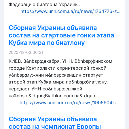
Федерацию биатлона Украины.
https://www.unn.com.ua/ru/news/1764776-z...
Сборная Украины объявила
состав на стартовые гонки этапа
Кубка мира по биатлону
2020-12-03 00:31
КИЕВ. 3&nbsp;декабря. УНН. В&nbsp;финском
городе Контиолахти спринтерской гонкой
у&nbsp;мужчин и&nbsp;женщин стартует
второй этап Кубка мира по&nbsp;биатлону,
передает УНН со&nbsp;ссылкой
на&nbsp;&ldquo;Biathlon.com.ua&rdquo;.
https://www.unn.com.ua/ru/news/1905904-z...
Сборная Украины объявила
состав на чемпионат Европы