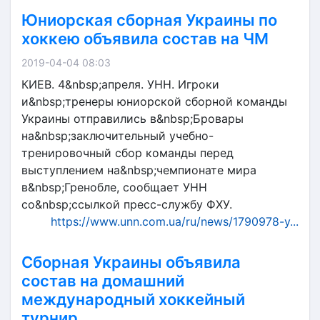
Юниорская сборная Украины по
хоккею объявила состав на ЧМ
2019-04-04 08:03
КИЕВ. 4&nbsp;апреля. УНН. Игроки
и&nbsp;тренеры юниорской сборной команды
Украины отправились в&nbsp;Бровары
на&nbsp;заключительный учебно-
тренировочный сбор команды перед
выступлением на&nbsp;чемпионате мира
в&nbsp;Гренобле, сообщает УНН
со&nbsp;ссылкой пресс-службу ФХУ.
https://www.unn.com.ua/ru/news/1790978-y...
Сборная Украины объявила
состав на домашний
международный хоккейный
турнир