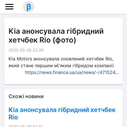
β
Kia анонсувала гібридний
хетчбек Rio (фото)
2020-05-26 23:30
Kia Motors анонсувала оновлений хетчбек Rio,
який стане першим м\'яким гібридом компанії.
https://news.finance.ua/ua/news/-/471524...
Схожі новини
Kia анонсувала гібридний хетчбек
Rio
2020-05-26 13:31