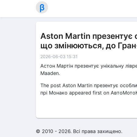
β
Aston Martin презентує 
що змінюються, до Гран
2026-06-03 15:31
Астон Мартін презентує унікальну лів
Maaden.
The post Aston Martin презентує особл
прі Монако appeared first on АвтоМото
© 2010 - 2026. Всі права захищено.