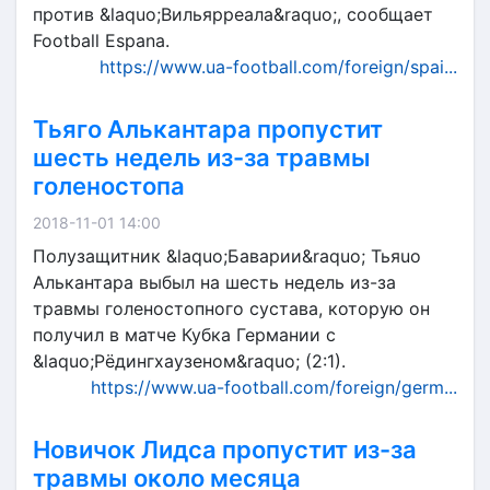
против &laquo;Вильярреала&raquo;, сообщает
Football Espana.
https://www.ua-football.com/foreign/spai...
Тьяго Алькантара пропустит
шесть недель из-за травмы
голеностопа
2018-11-01 14:00
Полузащитник &laquo;Баварии&raquo; Тьяuо
Алькантара выбыл на шесть недель из-за
травмы голеностопного сустава, которую он
получил в матче Кубка Германии с
&laquo;Рёдингхаузеном&raquo; (2:1).
https://www.ua-football.com/foreign/germ...
Новичок Лидса пропустит из-за
травмы около месяца