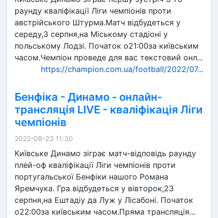
раунду кваліфікації Ліги чемпіонів проти
австрійського Штурма.Матч відбудеться у
середу,3 серпня,на Міському стадіоні у
польському Лодзі. Початок о21:00за київським
часом.Чемпіон проведе для вас текстовий онл...
https://champion.com.ua/football/2022/07...
Бенфіка - Динамо - онлайн-
трансляція LIVE - кваліфікація Ліги
чемпіонів
2022-08-23 11:30
Київське Динамо зіграє матч-відповідь раунду
плей-оф кваліфікації Ліги чемпіонів проти
португальської Бенфіки нашого Романа
Яремчука. Гра відбудеться у вівторок,23
серпня,на Ештадіу да Луж у Лісабоні. Початок
о22:00за київським часом.Пряма трансляція...