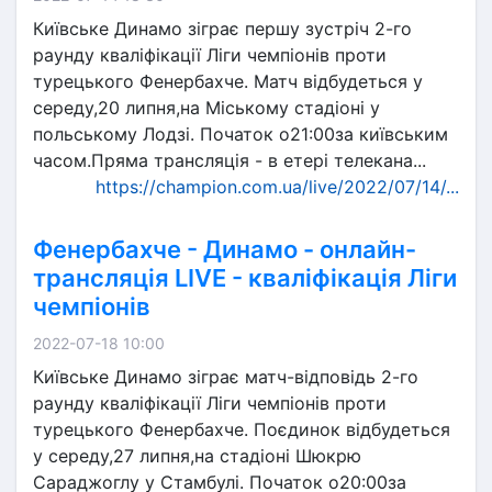
Київське Динамо зіграє першу зустріч 2-го
раунду кваліфікації Ліги чемпіонів проти
турецького Фенербахче. Матч відбудеться у
середу,20 липня,на Міському стадіоні у
польському Лодзі. Початок о21:00за київським
часом.Пряма трансляція - в етері телекана...
https://champion.com.ua/live/2022/07/14/...
Фенербахче - Динамо - онлайн-
трансляція LIVE - кваліфікація Ліги
чемпіонів
2022-07-18 10:00
Київське Динамо зіграє матч-відповідь 2-го
раунду кваліфікації Ліги чемпіонів проти
турецького Фенербахче. Поєдинок відбудеться
у середу,27 липня,на стадіоні Шюкрю
Сараджоглу у Стамбулі. Початок о20:00за