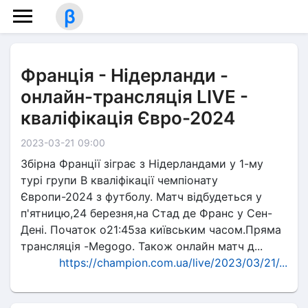
β
Франція - Нідерланди -
онлайн-трансляція LIVE -
кваліфікація Євро-2024
2023-03-21 09:00
Збірна Франції зіграє з Нідерландами у 1-му
турі групи В кваліфікації чемпіонату
Європи-2024 з футболу. Матч відбудеться у
п'ятницю,24 березня,на Стад де Франс у Сен-
Дені. Початок о21:45за київським часом.Пряма
трансляція -Megogo. Також онлайн матч д...
https://champion.com.ua/live/2023/03/21/...