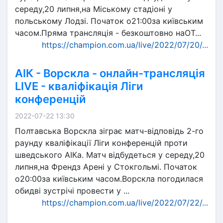
середу,20 липня,на Міському стадіоні у
польському Лодзі. Початок о21:00за київським
часом.Пряма трансляція - безкоштовно наОТ...
https://champion.com.ua/live/2022/07/20/...
АІК - Ворскла - онлайн-трансляція
LIVE - кваліфікація Ліги
конференцій
2022-07-22 13:30
Полтавська Ворскла зіграє матч-відповідь 2-го
раунду кваліфікації Ліги конференцій проти
шведського АІКа. Матч відбудеться у середу,20
липня,на Френдз Арені у Стокгольмі. Початок
о20:00за київським часом.Ворскла погодилася
обидві зустрічі провести у ...
https://champion.com.ua/live/2022/07/22/...