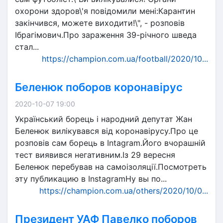
охорони здоров\'я повідомили мені:Карантин
закінчився, можете виходити!\", - розповів
Ібрагімович.Про зараження 39-річного шведа
стал...
https://champion.com.ua/football/2020/10...
Беленюк поборов коронавірус
2020-10-07 19:00
Український борець і народний депутат Жан
Беленюк вилікувався від коронавірусу.Про це
розповів сам борець в Intagram.Його вчорашній
тест виявився негативним.Із 29 вересня
Беленюк перебував на самоізоляції.Посмотреть
эту публикацию в InstagramНу вы по...
https://champion.com.ua/others/2020/10/0...
Президент УАФ Павелко поборов