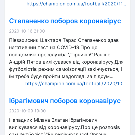
https://champion.com.ua/football/2020/11...
Степаненко поборов коронавірус
2020-10-16 21:00
Півзахисник Шахтаря Тарас Степаненко здав
негативний тест на COVID-19.Про це
повідомляє пресслужба \"гірників\".Раніше
Андрій Пятов вилікувався від коронавірусу.Для
футболістів режим самоізоляції закінчується, і
їм треба буде пройти медогляд, за підсум...
https://champion.com.ua/football/2020/10...
Ібрагімович поборов коронавірус
2020-10-09 19:00
Нападник Мілана Златан Ібрагімович
вилікувався від коронавірусу.Про це розповів
сам футболіст.\"Ви вилікувалися! Органи