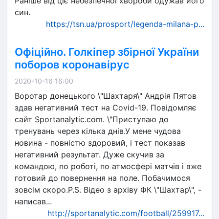
Раніше від ціє небезпечної хвороби одужав його
син.
https://tsn.ua/prosport/legenda-milana-p...
Офіційно. Голкіпер збірної України
поборов коронавірус
2020-10-16 16:00
Воротар донецького \"Шахтаря\" Андрія Пятов
здав негативний тест на Сovid-19. Повідомляє
сайт Sportanalytic.com. \"Приступаю до
тренувань через кілька днів.У мене чудова
новина - повністю здоровий, і тест показав
негативний результат. Дуже скучив за
командою, по роботі, по атмосфері матчів і вже
готовий до повернення на поле. Побачимося
зовсім скоро.P.S. Відео з архіву ФК \"Шахтар\", -
написав...
http://sportanalytic.com/football/259917...