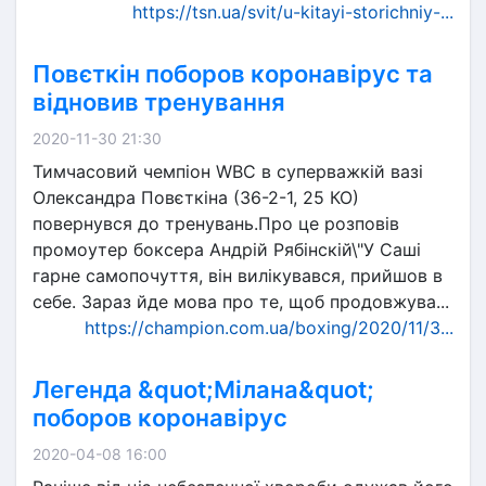
https://tsn.ua/svit/u-kitayi-storichniy-...
Повєткін поборов коронавірус та
відновив тренування
2020-11-30 21:30
Тимчасовий чемпіон WBC в суперважкій вазі
Олександра Повєткіна (36-2-1, 25 КО)
повернувся до тренувань.Про це розповів
промоутер боксера Андрій Рябінскій\"У Саші
гарне самопочуття, він вилікувався, прийшов в
себе. Зараз йде мова про те, щоб продовжува...
https://champion.com.ua/boxing/2020/11/3...
Легенда &quot;Мілана&quot;
поборов коронавірус
2020-04-08 16:00