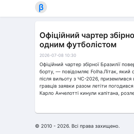
β
Офіційний чартер збірно
одним футболістом
2026-07-08 10:30
Офіційний чартер збірної Бразилії пов
борту, — повідомляє Folha.Літак, який
після вильоту з ЧС-2026, приземлився
гравців заявки разом летіти погодився 
Карло Анчелотті кинули капітана, роз
© 2010 - 2026. Всі права захищено.