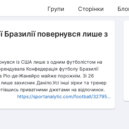
Групи
Сторінки
Бло
ї Бразилії повернувся лише з
ернувся із США лише з одним футболістом на
 орендувала Конфедерація футболу Бразилії
 в Ріо-де-Жанейро майже порожнім. Зі 26
лише захисник Даніло.Усі інші зірки та тренер
летівшись приватними джетами на відпочинок.
https://sportanalytic.com/football/32795...