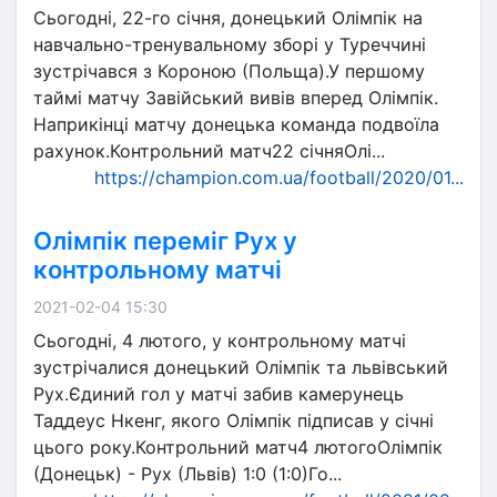
Сьогодні, 22-го січня, донецький Олімпік на
навчально-тренувальному зборі у Туреччині
зустрічався з Короною (Польща).У першому
таймі матчу Завійський вивів вперед Олімпік.
Наприкінці матчу донецька команда подвоїла
рахунок.Контрольний матч22 січняОлі...
https://champion.com.ua/football/2020/01...
Олімпік переміг Рух у
контрольному матчі
2021-02-04 15:30
Сьогодні, 4 лютого, у контрольному матчі
зустрічалися донецький Олімпік та львівський
Рух.Єдиний гол у матчі забив камерунець
Таддеус Нкенг, якого Олімпік підписав у січні
цього року.Контрольний матч4 лютогоОлімпік
(Донецьк) - Рух (Львів) 1:0 (1:0)Го...