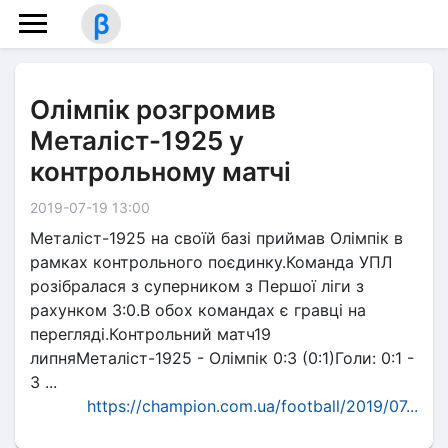
β
Олімпік розгромив
Металіст-1925 у
контрольному матчі
2019-07-19 13:00
Металіст-1925 на своїй базі приймав Олімпік в
рамках контрольного поєдинку.Команда УПЛ
розібралася з суперником з Першої ліги з
рахунком 3:0.В обох командах є гравці на
перегляді.Контрольний матч19
липняМеталіст-1925 - Олімпік 0:3 (0:1)Голи: 0:1 -
3 ...
https://champion.com.ua/football/2019/07...