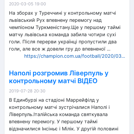
2020-03-05 19:00
На зборах у Туреччині у контрольному матчі
львівський Рух впевнену перемогу над
чемпіоном Туркменістану.Ще у першому таймі
матчу львівська команда забила чотири сухі
голи. Після перерви українці пропустили два
голи, але все ж довели гру до впевненої ...
https://champion.com.ua/football/2020/03...
Наполі розгромив Ліверпуль у
контрольному матчі ВІДЕО
2019-07-28 20:30
В Единбурзі на стадіоні Маррейфілд у
контрольному матчі зустрічалися Наполі і
Ліверпуль.Італійська команда святкувала
впевнену перемогу. У першому таймі
відзначилися Інсіньє і Мілік. У другій половині