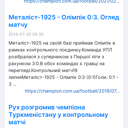
https://champion.com.ua/football/2021/02...
Металіст-1925 - Олімпік 0:3. Огляд
матчу
2019-07-20 09:30
Металіст-1925 на своїй базі приймав Олімпік в
рамках контрольного поєдинку.Команда УПЛ
розібралася з суперником з Першої ліги з
рахунком 3:0.В обох командах є гравці на
перегляді.Контрольний матч19
липняМеталіст-1925 - Олімпік 0:3 (0:1)Голи: 0:1 -
3 ...
https://champion.com.ua/football/2019/07...
Рух розгромив чемпіона
Туркменістану у контрольному
матчі