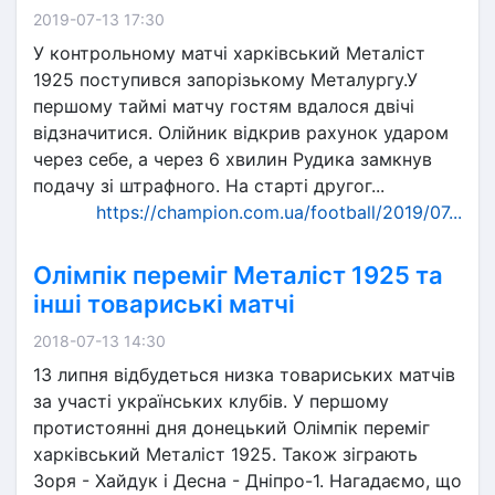
2019-07-13 17:30
У контрольному матчі харківський Металіст
1925 поступився запорізькому Металургу.У
першому таймі матчу гостям вдалося двічі
відзначитися. Олійник відкрив рахунок ударом
через себе, а через 6 хвилин Рудика замкнув
подачу зі штрафного. На старті другог...
https://champion.com.ua/football/2019/07...
Олімпік переміг Металіст 1925 та
інші товариські матчі
2018-07-13 14:30
13 липня відбудеться низка товариських матчів
за участі українських клубів. У першому
протистоянні дня донецький Олімпік переміг
харківський Металіст 1925. Також зіграють
Зоря - Хайдук і Десна - Дніпро-1. Нагадаємо, що