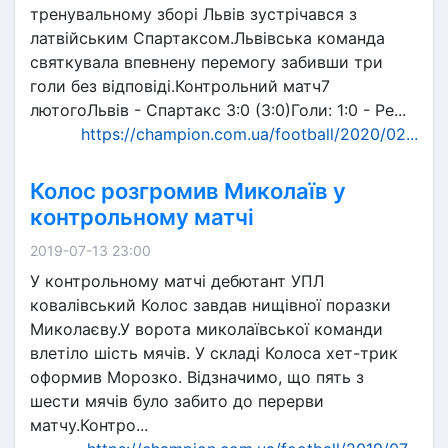
тренувальному зборі Львів зустрічався з
латвійським Спартаксом.Львівська команда
святкувала впевнену перемогу забивши три
голи без відповіді.Контрольний матч7
лютогоЛьвів - Спартакс 3:0 (3:0)Голи: 1:0 - Ре...
https://champion.com.ua/football/2020/02...
Колос розгромив Миколаїв у
контрольному матчі
2019-07-13 23:00
У контрольному матчі дебютант УПЛ
ковалівський Колос завдав нищівної поразки
Миколаєву.У ворота миколаївської команди
влетіло шість мячів. У складі Колоса хет-трик
оформив Морозко. Відзначимо, що пять з
шести мячів було забито до перерви
матчу.Контро...