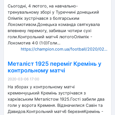
Сьогодні, 4 лютого, на навчально-
тренувальному зборі у Туреччині донецький
Олімпік зустрічався з болгарським
Локомотивом.Донецька команда святкувала
впевнену перемогу, забивши чотири сухі
голи.Контрольний матч4 лютогоОлімпік -
Локомотив 4:0 (1:0)Голи...
https://champion.com.ua/football/2020/02...
Металіст 1925 переміг Кремінь у
контрольному матчі
2020-03-06 17:00
На зборах у контрольному матчі
кременчуцький Кремінь зустрічався з
харківським Металістом 1925.Гості забили два
голи у ворота Кременя. Відзначилися Савін та
Давидов.Контрольний матч6 березняКремінь -