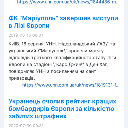
https://www.unn.com.ua/uk/news/1844486-m...
ФК "Маріуполь" завершив виступи
в Лізі Європи
2019-08-16 08:01
КИЇВ. 16 серпня. УНН. Нідерландський \"АЗ\" та
український \"Маріуполь\" провели матч у
відповідь третього кваліфікаційного етапу Ліги
Європи на стадіоні \"Карс Джин\" в Ден Хаг,
повідомляє УНН з посиланням на сайт
приазовців.
https://www.unn.com.ua/uk/news/1819131-f...
Українець очолив рейтинг кращих
бомбардирів Європи за кількістю
забитих штрафних
2020-07-30 00:31