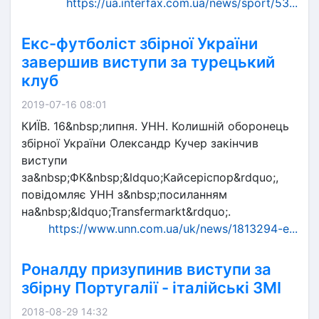
https://ua.interfax.com.ua/news/sport/53...
Екс-футболіст збірної України
завершив виступи за турецький
клуб
2019-07-16 08:01
КИЇВ. 16&nbsp;липня. УНН. Колишній оборонець
збірної України Олександр Кучер закінчив
виступи
за&nbsp;ФК&nbsp;&ldquo;Кайсеріспор&rdquo;,
повідомляє УНН з&nbsp;посиланням
на&nbsp;&ldquo;Transfermarkt&rdquo;.
https://www.unn.com.ua/uk/news/1813294-e...
Роналду призупинив виступи за
збірну Португалії - італійські ЗМІ
2018-08-29 14:32