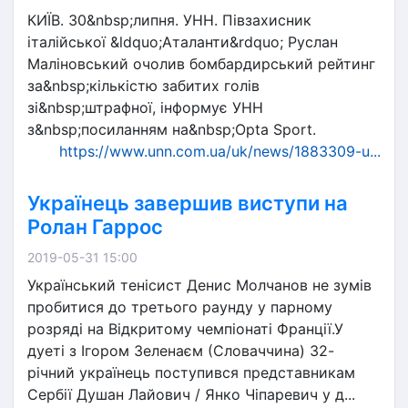
КИЇВ. 30&nbsp;липня. УНН. Півзахисник
італійської &ldquo;Аталанти&rdquo; Руслан
Маліновський очолив бомбардирський рейтинг
за&nbsp;кількістю забитих голів
зі&nbsp;штрафної, інформує УНН
з&nbsp;посиланням на&nbsp;Opta Sport.
https://www.unn.com.ua/uk/news/1883309-u...
Українець завершив виступи на
Ролан Гаррос
2019-05-31 15:00
Український тенісист Денис Молчанов не зумів
пробитися до третього раунду у парному
розряді на Відкритому чемпіонаті Франції.У
дуеті з Ігором Зеленаєм (Словаччина) 32-
річний українець поступився представникам
Сербії Душан Лайович / Янко Чіпаревич у д...