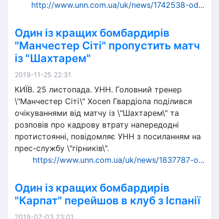
http://www.unn.com.ua/uk/news/1742538-od...
Один із кращих бомбардирів
"Манчестер Сіті" пропустить матч
із "Шахтарем"
2019-11-25 22:31
КИЇВ. 25 листопада. УНН. Головний тренер
\"Манчестер Сіті\" Хосеп Гвардіола поділився
очікуваннями від матчу із \"Шахтарем\" та
розповів про кадрову втрату напередодні
протистоянні, повідомляє УНН з посиланням на
прес-службу \"гірників\".
https://www.unn.com.ua/uk/news/1837787-o...
Один із кращих бомбардирів
"Карпат" перейшов в клуб з Іспанії
2019-07-03 23:01