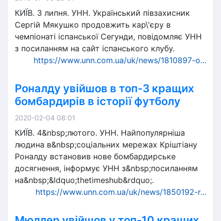
КИЇВ. 3 липня. УНН. Український півзахисник
Сергій Мякушко продовжить кар\'єру в
чемпіонаті іспанської Сегунди, повідомляє УНН
з посиланням на сайт іспанського клубу.
https://www.unn.com.ua/uk/news/1810897-o...
Роналду увійшов в топ-3 кращих
бомбардирів в історії футболу
2020-02-04 08:01
КИЇВ. 4&nbsp;лютого. УНН. Найпопулярніша
людина в&nbsp;соціальних мережах Кріштіану
Роналду встановив нове бомбардирське
досягнення, інформує УНН з&nbsp;посиланням
на&nbsp;&ldquo;thetimeshub&rdquo;.
https://www.unn.com.ua/uk/news/1850192-r...
Мюллер увійшов у топ-10 кращих