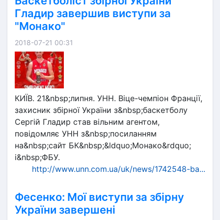
Баскетболіст збірної України
Гладир завершив виступи за
"Монако"
2018-07-21 00:31
КИЇВ. 21&nbsp;липня. УНН. Віце-чемпіон Франції,
захисник збірної України з&nbsp;баскетболу
Сергій Гладир став вільним агентом,
повідомляє УНН з&nbsp;посиланням
на&nbsp;сайт БК&nbsp;&ldquo;Монако&rdquo;
і&nbsp;ФБУ.
http://www.unn.com.ua/uk/news/1742548-ba...
Фесенко: Мої виступи за збірну
України завершені