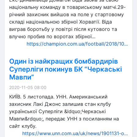
національну команду в товариському матчі.29-
річний захисник вийшов на поле у стартовому
складі національною збірної Хорватії. Віда
виграв боротьбу у повітрі після кутового та
влучно пробив по воротах збірної...
https://champion.com.ua/football/2018/10...
Один із найкращих бомбардирів
Суперліги покинув БК “Черкаські
Мавпи”
2020-11-05 08:00
КИЇВ. 5 листопада. УНН. Американський
захисник Лакі Джонс залишив стан клубу
української Суперліги &ldquo;Черкаські
Мавпи&rdquo;, передає УНН з посиланням на
сайт клубу.
https://www.unn.com.ua/uk/news/1901131-o...