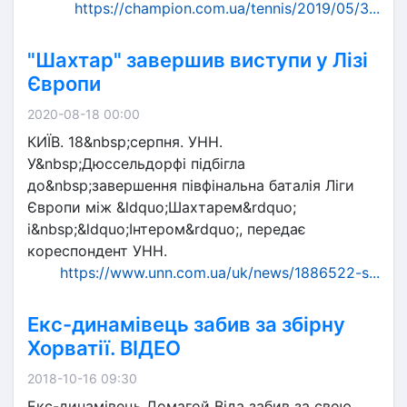
https://champion.com.ua/tennis/2019/05/3...
"Шахтар" завершив виступи у Лізі
Європи
2020-08-18 00:00
КИЇВ. 18&nbsp;серпня. УНН.
У&nbsp;Дюссельдорфі підбігла
до&nbsp;завершення півфінальна баталія Ліги
Європи між &ldquo;Шахтарем&rdquo;
і&nbsp;&ldquo;Інтером&rdquo;, передає
кореспондент УНН.
https://www.unn.com.ua/uk/news/1886522-s...
Екс-динамівець забив за збірну
Хорватії. ВІДЕО
2018-10-16 09:30
Екс-динамівець Домагой Віда забив за свою