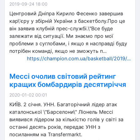
2019-09-24 18:00
Центровий Дніпра Кирило Фесенко завершив
кар\'єру у збірній України з баскетболу.Про це
він заявив клубній прес-службі.\"Все буде
залежати від ситуації. Ми знаємо про мої
проблеми з суглобами, і якщо я насправді буду
потрібен команді, якщо не зможуть п...
https://champion.com.ua/basketball/2019/...
Мессі очолив світовий рейтинг
кращих бомбардирів десятиріччя
2020-01-02 00:01
КИЇВ. 2 січня. УНН. Багаторічний лідер атак
каталонської \"Барселони\" Ліонель Мессі
виявився лідером за кількістю голів у світі за
останні десять років, передає УНН з
посиланням на Transfermarkt.