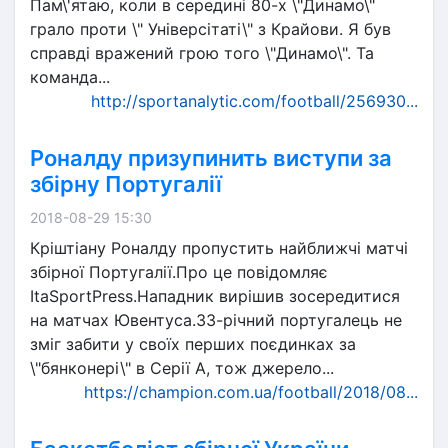
Пам\'ятаю, коли в середині 80-х \"Динамо\"
грало проти \" Універсітаті\" з Крайови. Я був
справді вражений грою того \"Динамо\". Та
команда...
http://sportanalytic.com/football/256930...
Роналду призупинить виступи за
збірну Португалії
2018-08-29 15:30
Кріштіану Роналду пропустить найближчі матчі
збірної Португалії.Про це повідомляє
ItaSportPress.Нападник вирішив зосередитися
на матчах Ювентуса.33-річний португалець не
зміг забити у своїх перших поєдинках за
\"бянконері\" в Серії А, тож джерело...
https://champion.com.ua/football/2018/08...