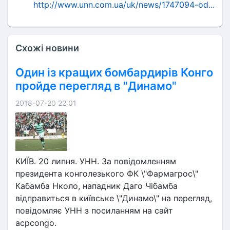
http://www.unn.com.ua/uk/news/1747094-od...
Схожі новини
Один із кращих бомбардирів Конго
пройде перегляд в "Динамо"
2018-07-20 22:01
КИЇВ. 20 липня. УНН. За повідомленням
президента конголезького ФК \"Фармагрос\"
Кабамба Нколо, нападник Даго Чібамба
відправиться в київське \"Динамо\" на перегляд,
повідомляє УНН з посиланням на сайт
acpcongo.