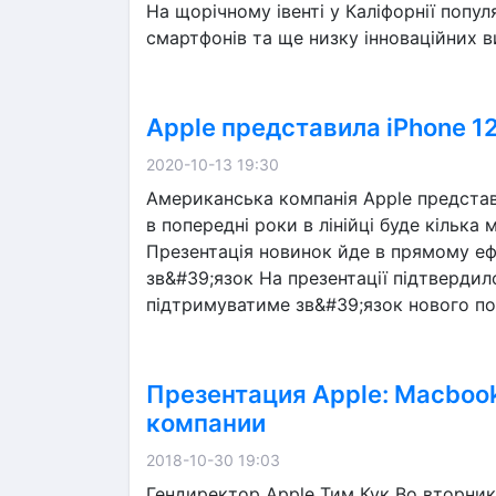
На щорічному івенті у Каліфорнії попул
смартфонів та ще низку інноваційних в
Apple представила iPhone 12
2020-10-13 19:30
Американська компанія Apple представи
в попередні роки в лінійці буде кілька 
Презентація новинок йде в прямому ефі
зв&#39;язок На презентації підтвердил
підтримуватиме зв&#39;язок нового пок
Презентация Apple: Macbook 
компании
2018-10-30 19:03
Гендиректор Apple Тим Кук Во вторник