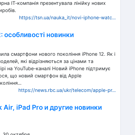
ярна ІТ-компанія презентувала лінійку нових
иробів.
https://tsn.ua/nauka_it/novi-iphone-watc...
: особливості новинки
ла смартфони нового покоління iPhone 12. Як і
моделей, які відрізняються за цінами та
рі на YouTube-каналі Новий iPhone підтримує
ося, що новий смартфон від Apple
оління...
https://news.rbc.ua/ukr/telecom/apple-pr...
Air, iPad Pro и другие новинки
, 30 октября,