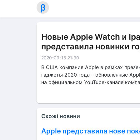
β
Новые Apple Watch и Ip
представила новинки г
2020-09-15 21:30
В США компания Apple в рамках презе
гаджеты 2020 года – обновленные Appl
на официальном YouTube-канале компан
Схожі новини
Apple представила нове пок