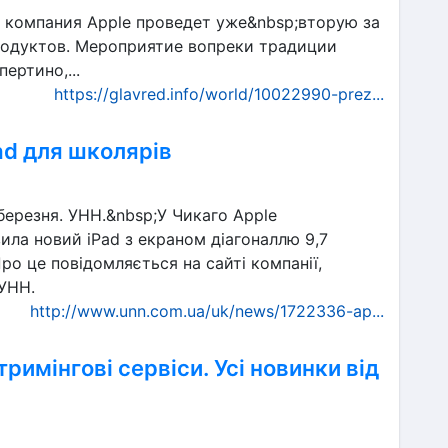
я, компания Apple проведет уже&nbsp;вторую за
родуктов. Мероприятие вопреки традиции
ертино,...
https://glavred.info/world/10022990-prez...
ad для школярів
 березня. УНН.&nbsp;У Чикаго Apple
ила новий iPad з екраном діагоналлю 9,7
ро це повідомляється на сайті компанії,
УНН.
http://www.unn.com.ua/uk/news/1722336-ap...
тримінгові сервіси. Усі новинки від