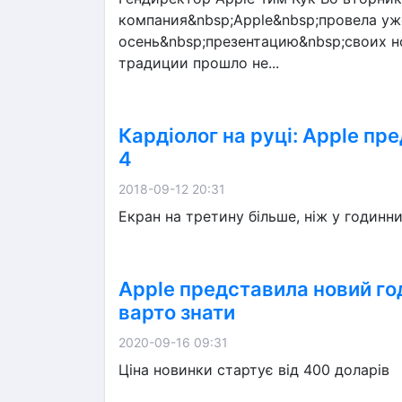
компания&nbsp;Apple&nbsp;провела уж
осень&nbsp;презентацию&nbsp;своих н
традиции прошло не...
Кардіолог на руці: Apple пр
4
2018-09-12 20:31
Екран на третину більше, ніж у годинни
Apple представила новий го
варто знати
2020-09-16 09:31
Ціна новинки стартує від 400 доларів