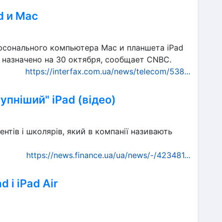
d и Mac
ерсонального компьютера Mac и планшета iPad
 назначено на 30 октября, сообщает CNBC.
https://interfax.com.ua/news/telecom/538...
пніший" iPad (відео)
нтів і школярів, який в компанії називають
https://news.finance.ua/ua/news/-/423481...
 і iPad Air