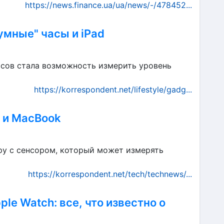
https://news.finance.ua/ua/news/-/478452...
умные" часы и iPad
сов стала возможность измерить уровень
https://korrespondent.net/lifestyle/gadg...
d и MacBook
ру с сенсором, который может измерять
https://korrespondent.net/tech/technews/...
ple Watch: все, что известно о