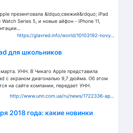
pple презентовала &ldquo;свежий&rdquo; iPad
Watch Series 5, и новые айфон - iPhone 11,
нтации...
https://glavred.info/world/10103192-novy...
Pad для школьников
 марта. УНН. В Чикаго Apple представила
ad с экраном диагональю 9,7 дюйма. Об этом
ся на сайте компании, передает УНН.
http://www.unn.com.ua/ru/news/1722336-ap...
ря 2018 года: какие новинки