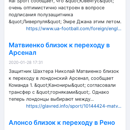
Rai Sport сообщает, что &quot;Ювентус&quot;
очень оптимистично настроен в вопросе
подписания полузащитника
&quot;Ливерпуля&quot; Эмре Джана этим летом.
https://www.ua-football.com/foreign/engl...
Матвиенко близок к переходу в
Арсенал
2020-01-28 17:31
Защитник Шахтера Николай Матвиенко близок
к переходу в лондонский Арсенал, сообщает
Команда 1. &quot;Канониры&quot; согласовали
трансфер с &quot;горняками&quot;. Однако
теперь лондонцы выбирают между...
https://glavred.info/sport/10144424-matv...
Алонсо близок к переходу в Рено