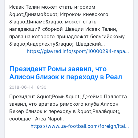
Исаак Телин может стать игроком
&quot;Динамо&quot; Игроком киевского
&laquo;Динамо&raquo; может стать
нападающий сборной Швеции Исаак Телин,
права на которого принадлежат бельгийскому
&laquo;Андерлехту&raquo;. Шведский...
https://glavred.info/sport/10000294-napa...
Президент Ромы заявил, что
Алисон близок к переходу в Реал
2018-06-14 18:30
Президент &quot;Ромы&quot; Джеймс Паллотта
заявил, что вратарь римского клуба Алисон
Бекер близок к переходу в &quot;Реал&quot;,
сообщает Area Napoli.
https://www.ua-football.com/foreign/ital...