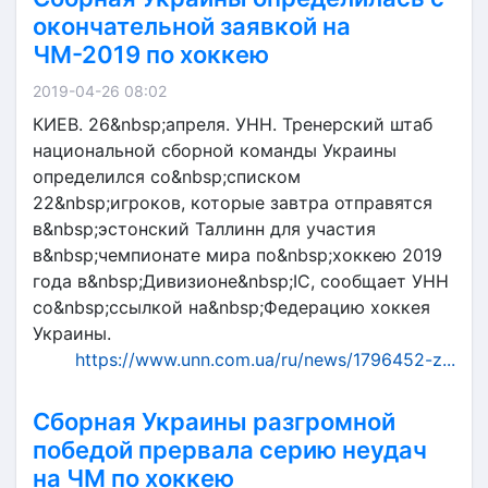
окончательной заявкой на
ЧМ-2019 по хоккею
2019-04-26 08:02
КИЕВ. 26&nbsp;апреля. УНН. Тренерский штаб
национальной сборной команды Украины
определился со&nbsp;списком
22&nbsp;игроков, которые завтра отправятся
в&nbsp;эстонский Таллинн для участия
в&nbsp;чемпионате мира по&nbsp;хоккею 2019
года в&nbsp;Дивизионе&nbsp;IС, сообщает УНН
со&nbsp;ссылкой на&nbsp;Федерацию хоккея
Украины.
https://www.unn.com.ua/ru/news/1796452-z...
Сборная Украины разгромной
победой прервала серию неудач
на ЧМ по хоккею