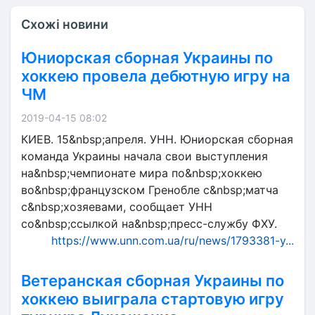
Схожі новини
Юниорская сборная Украины по
хоккею провела дебютную игру на
ЧМ
2019-04-15 08:02
КИЕВ. 15&nbsp;апреля. УНН. Юниорская сборная
команда Украины начала свои выступления
на&nbsp;чемпионате мира по&nbsp;хоккею
во&nbsp;французском Гренобле с&nbsp;матча
с&nbsp;хозяевами, сообщает УНН
со&nbsp;ссылкой на&nbsp;пресс-службу ФХУ.
https://www.unn.com.ua/ru/news/1793381-y...
Ветеранская сборная Украины по
хоккею выиграла стартовую игру