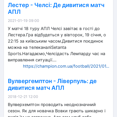
Лестер - Челсі: Де дивитися матч
АПЛ
2021-01-19 09:00
У матчі 18 туру АПЛ Челсі завітає в гості до
Лестера.Гра відбудеться у вівторок, 19 січня, о
22:15 за київським часом.Дивитися поєдинок
можна на телеканаліSetanta
Sports.Нагадаємо,Челсідасть Лемпарду час на
виправлення ситуації....
https://champion.com.ua/football/2021/01...
Вулвергемптон - Ліверпуль: де
дивитися матч АПЛ
2018-12-21 12:00
Вулверхемптон проводить неоднозначний
сезон. Як для новачка Вовки грають шикарно і