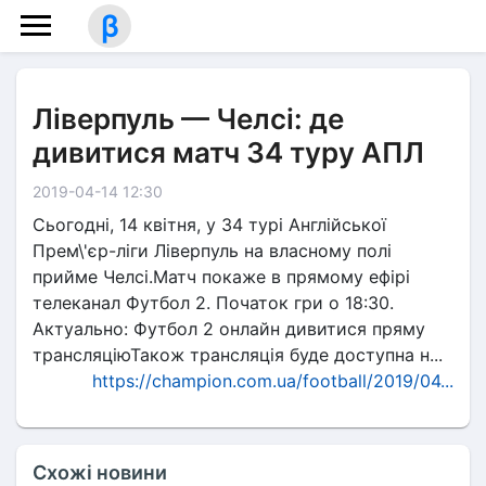
β
Ліверпуль — Челсі: де
дивитися матч 34 туру АПЛ
2019-04-14 12:30
Сьогодні, 14 квітня, у 34 турі Англійської
Прем\'єр-ліги Ліверпуль на власному полі
прийме Челсі.Матч покаже в прямому ефірі
телеканал Футбол 2. Початок гри о 18:30.
Актуально: Футбол 2 онлайн дивитися пряму
трансляціюТакож трансляція буде доступна н...
https://champion.com.ua/football/2019/04...
Схожі новини