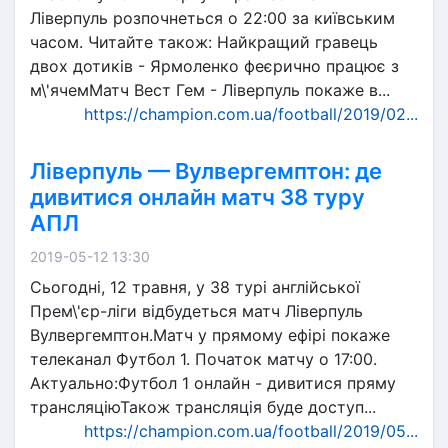
Ліверпуль розпочнеться о 22:00 за київським
часом. Читайте також: Найкращий гравець
двох дотиків - Ярмоленко феєрично працює з
м\'ячемМатч Вест Гем - Ліверпуль покаже в...
https://champion.com.ua/football/2019/02...
Ліверпуль — Вулвергемптон: де
дивитися онлайн матч 38 туру
АПЛ
2019-05-12 13:30
Сьогодні, 12 травня, у 38 турі англійської
Прем\'єр-ліги відбудеться матч Ліверпуль
Вулвергемптон.Матч у прямому ефірі покаже
телеканал Футбол 1. Початок матчу о 17:00.
Актуально:Футбол 1 онлайн - дивитися пряму
трансляціюТакож трансляція буде доступ...
https://champion.com.ua/football/2019/05...