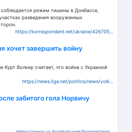
и соблюдается режим тишины в Донбассе,
 участках разведения вооруженных
торон.
https://korrespondent.net/ukraine/426705...
ия хочет завершить войну
 Курт Волкер считает, что война с Украиной
https://news.liga.net/politics/news/volk...
осле забитого гола Норвичу
https://www.ua-football.com/foreign/engl...