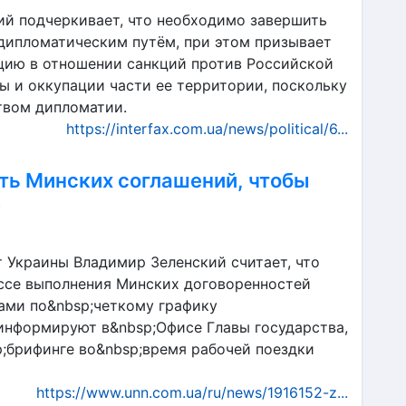
й подчеркивает, что необходимо завершить
 дипломатическим путём, при этом призывает
цию в отношении санкций против Российской
ы и оккупации части ее территории, поскольку
твом дипломатии.
https://interfax.com.ua/news/political/6...
ть Минских соглашений, чтобы
е
т Украины Владимир Зеленский считает, что
ссе выполнения Минских договоренностей
ами по&nbsp;четкому графику
 информируют в&nbsp;Офисе Главы государства,
p;брифинге во&nbsp;время рабочей поездки
https://www.unn.com.ua/ru/news/1916152-z...