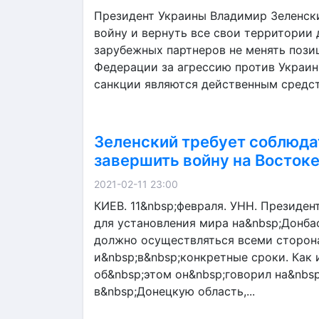
Президент Украины Владимир Зеленски
войну и вернуть все свои территории
зарубежных партнеров не менять пози
Федерации за агрессию против Украин
санкции являются действенным средс
Зеленский требует соблюда
завершить войну на Восток
2021-02-11 23:00
КИЕВ. 11&nbsp;февраля. УНН. Президен
для установления мира на&nbsp;Донба
должно осуществляться всеми сторон
и&nbsp;в&nbsp;конкретные сроки. Как
об&nbsp;этом он&nbsp;говорил на&nbs
в&nbsp;Донецкую область,...