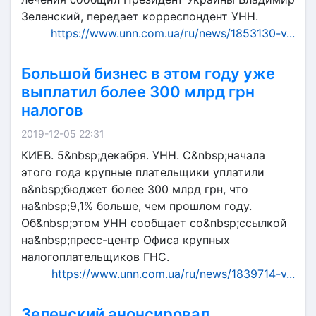
Зеленский, передает корреспондент УНН.
https://www.unn.com.ua/ru/news/1853130-v...
Большой бизнес в этом году уже
выплатил более 300 млрд грн
налогов
2019-12-05 22:31
КИЕВ. 5&nbsp;декабря. УНН. С&nbsp;начала
этого года крупные плательщики уплатили
в&nbsp;бюджет более 300 млрд грн, что
на&nbsp;9,1% больше, чем прошлом году.
Об&nbsp;этом УНН сообщает со&nbsp;ссылкой
на&nbsp;пресс-центр Офиса крупных
налогоплательщиков ГНС.
https://www.unn.com.ua/ru/news/1839714-v...
Зеленский анонсировал