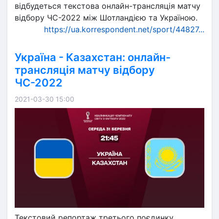
відбудеться текстова онлайн-трансляція матчу
відбору ЧС-2022 між Шотландією та Україною.
https://ua.korrespondent.net/sport/44827...
Україна - Казахстан: онлайн-
трансляція матчу відбору
ЧС-2022
2021-03-30 15:00
Текстовий репортаж третього поєдинку