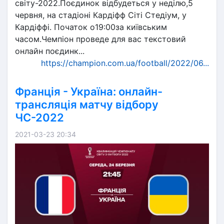
світу-2022.Поєдинок відбудеться у неділю,5
червня, на стадіоні Кардіфф Сіті Стедіум, у
Кардіффі. Початок о19:00за київським
часом.Чемпіон проведе для вас текстовий
онлайн поєдинк...
https://champion.com.ua/football/2022/06...
Франція - Україна: онлайн-
трансляція матчу відбору
ЧС-2022
2021-03-23 20:34