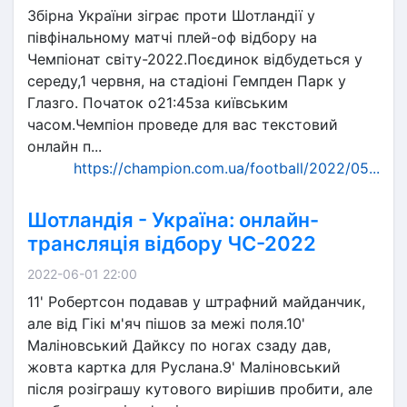
Збірна України зіграє проти Шотландії у
півфінальному матчі плей-оф відбору на
Чемпіонат світу-2022.Поєдинок відбудеться у
середу,1 червня, на стадіоні Гемпден Парк у
Глазго. Початок о21:45за київським
часом.Чемпіон проведе для вас текстовий
онлайн п...
https://champion.com.ua/football/2022/05...
Шотландія - Україна: онлайн-
трансляція відбору ЧС-2022
2022-06-01 22:00
11' Робертсон подавав у штрафний майданчик,
але від Гікі м'яч пішов за межі поля.10'
Маліновський Дайксу по ногах сзаду дав,
жовта картка для Руслана.9' Маліновський
після розіграшу кутового вирішив пробити, але