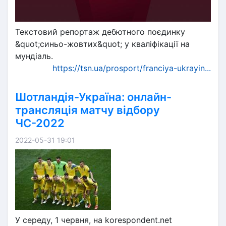
Текстовий репортаж дебютного поєдинку
&quot;синьо-жовтих&quot; у кваліфікації на
мундіаль.
https://tsn.ua/prosport/franciya-ukrayin...
Шотландія-Україна: онлайн-
трансляція матчу відбору
ЧС-2022
2022-05-31 19:01
У середу, 1 червня, на korespondent.net